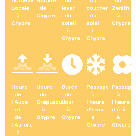
Actuelle
Horaire
du
du
du
Locale
de
lever
coucher
Zenith
à
Chypre
du
du
à
Chypre
soleil
soleil
Chypre
à
à
Chypre
Chypre
Heure
Heure
Durée
Passage
Passage
de
du
du
à
à
l'Aube
Crépuscule
Jour
l'heure
l'heure
et
à
à
d'hiver
d'été
de
Chypre
Chypre
à
à
l'Aurore
Chypre
Chypre
à