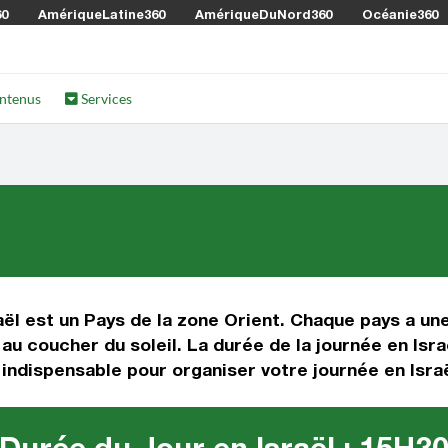
60
AmériqueLatine360
AmériqueDuNord360
Océanie360
ntenus
Services
raël est un Pays de la zone Orient. Chaque pays a un
u coucher du soleil. La durée de la journée en Isra
n indispensable pour organiser votre journée en Israë