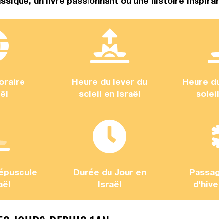
assique, un livre passionnant ou une histoire inspiran
oraire
Heure du lever du
Heure d
aël
soleil en Israël
solei
épuscule
Durée du Jour en
Passag
aël
Israël
d'hive