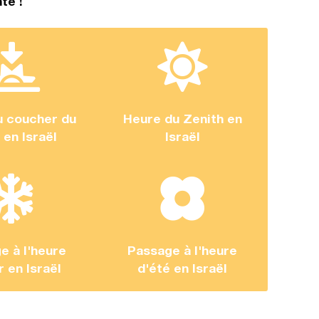
te !
u coucher du
Heure du Zenith en
l en Israël
Israël
e à l'heure
Passage à l'heure
r en Israël
d'été en Israël