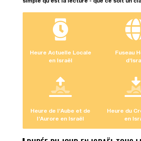
simple qu'est la lecture - que ce soit un cl
Heure Actuelle Locale
Fuseau H
en Israël
d'Isr
Heure de l'Aube et de
Heure du Cr
l'Aurore en Israël
en Isr