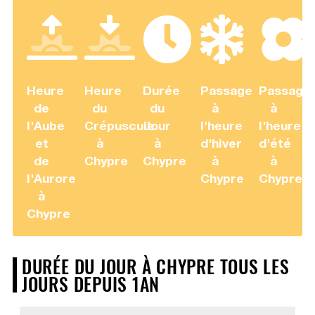
Heure
Heure
Durée
Passage
Passage
de
du
du
à
à
l'Aube
Crépuscule
Jour
l'heure
l'heure
et
à
à
d'hiver
d'été
de
Chypre
Chypre
à
à
l'Aurore
Chypre
Chypre
à
Chypre
DURÉE DU JOUR À CHYPRE TOUS LES
JOURS DEPUIS 1AN