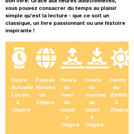
bon livre: Grâce aux heures additionnelles,
vous pouvez consacrer du temps au plaisir
simple qu'est la lecture - que ce soit un
classique, un livre passionnant ou une histoire
inspirante !
Heure
Fuseau
Heure
Heure
Heure
Actuelle
Horaire
du
du
du
Locale
de
lever
coucher
Zenith
à
Chypre
du
du
à
Chypre
soleil
soleil
Chypre
à
à
Chypre
Chypre