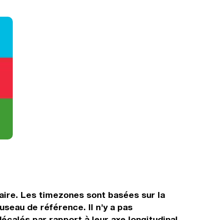
raire. Les timezones sont basées sur la
seau de référence. Il n'y a pas
écalés par rapport à leur axe longitudinal.