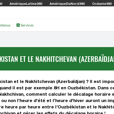
60
AmériqueLatine360
AmériqueDuNord360
Océanie360
ntenus
Services
KISTAN ET LE NAKHITCHEVAN (AZERBAÏDJA
istan et le Nakhitchevan (Azerbaïdjan) ? Il est impor
quand il est par exemple 8H en Ouzbékistan. Dans ce
 Nakhchivan, comment calculer le décalage horaire e
i ou non l’heure d’été et l’heure d’hiver auront un i
 heure par heure entre l'Ouzbékistan et le Nakhitc
chivan et gérer les effets du décalage horaire !