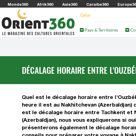
Monde360
Afrik360
Asie360
Caraibe360
Europe3
Qatar
Pays & Territoires
Co
DÉCALAGE HORAIRE ENTRE L'OUZBÉ
Quel est le décalage horaire entre l'Ouzbék
heure il est au Nakhitchevan (Azerbaïdjan) 
est le décalage horaire entre Tachkent et
(Azerbaïdjan), nous vous expliquerons si ou
présenterons également le décalage horaire
conseils pour préparer votre voyage à Nakh