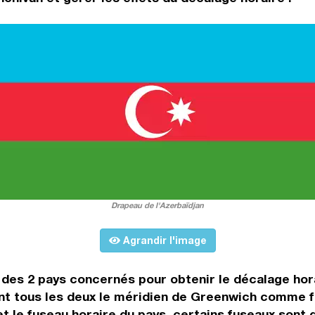
Drapeau de l'Azerbaïdjan
Agrandir l'image
es des 2 pays concernés pour obtenir le décalage ho
nt tous les deux le méridien de Greenwich comme fu
t le fuseau horaire du pays, certains fuseaux sont d