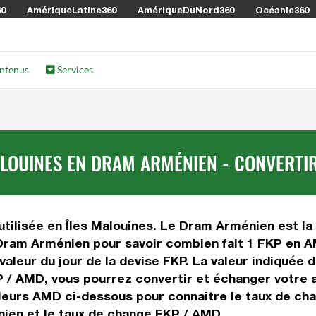
60
AmériqueLatine360
AmériqueDuNord360
Océanie360
ntenus
Services
ALOUINES EN DRAM ARMÉNIEN - CONVERTI
utilisée en Îles Malouines. Le Dram Arménien est la
 Dram Arménien pour savoir combien fait 1 FKP en A
 valeur du jour de la devise FKP. La valeur indiqué
 / AMD, vous pourrez convertir et échanger votre a
aleurs AMD ci-dessous pour connaître le taux de cha
ien et le taux de change FKP / AMD.