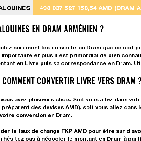
MALOUINES
498 037 527 158,54 AMD (DRAM 
MALOUINES EN DRAM ARMÉNIEN ?
oulez surement les convertir en Dram que ce soit po
 importante et plus il est primordial de bien conna
ntant en Livre puis sa correspondance en Dram. Util
 COMMENT CONVERTIR LIVRE VERS DRAM 
ous avez plusieurs choix. Soit vous allez dans votr
ous préparent des devises AMD), soit vous allez dan
e votre conversion en Dram.
rder le taux de change FKP AMD pour être sur d'avoir
n'hésitez pas à négocier le montant en Dram à part